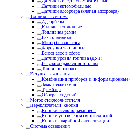
Датчики ЭСУД вспомогательные
Датчики автомобильные
Датчики адсорбера (клапан адсорбера)
Топливная система
Адсорберы
Клапана топливные
Топливная рампа
Бак топливный
Мотор бензонасоса
Форсунки топливные
Бензонасос в сборе
Датчик уровня топлива (ДУТ)
Регулятор давления топлива
Топливопроводы
Катушка зажигания
Комбинации приборов и информационные 
Замки зажигания
Трамблер
Обогрев сидений
Мотор стеклоочистителя
Переключатели, кнопки
Кнопки стелоподъемников
Кнопки управления светотехникой
Кнопки аварийной сигнализации
Система освещения