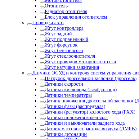
Мотор отопителя
Отопитель
Радиатор отопителя
Блок управления отопителем
Проводка авто
Жгут контроллера
Жгут задний
Жгут подпанельный
Жгут форсунок
Жгут бензонасоса
Жгут стеклоочистителя
Жгут проводов моторного отсека
Жгут катушки зажигания
Датчики ЭСУД и контроля систем управления ав
Патрубок дроссельной заслонки (дроссель)
Датчики скорости
Датчики кислорода (лямбда-зонд)
Датчики температуры
Датчик положения дроссельной заслонки (
Датчики фазы (распредвала)
Датчики (регулятор) холостого хода (РХХ)
Датчики положеня коленвала
Датчики и выключатели заднего хода
Датчик массового расхода воздуха (ДМРВ)
Датчики детонации