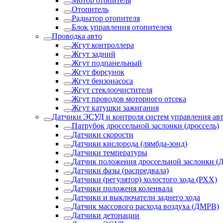
Мотор отопителя
Отопитель
Радиатор отопителя
Блок управления отопителем
Проводка авто
Жгут контроллера
Жгут задний
Жгут подпанельный
Жгут форсунок
Жгут бензонасоса
Жгут стеклоочистителя
Жгут проводов моторного отсека
Жгут катушки зажигания
Датчики ЭСУД и контроля систем управления ав
Патрубок дроссельной заслонки (дроссель)
Датчики скорости
Датчики кислорода (лямбда-зонд)
Датчики температуры
Датчик положения дроссельной заслонки (
Датчики фазы (распредвала)
Датчики (регулятор) холостого хода (РХХ)
Датчики положеня коленвала
Датчики и выключатели заднего хода
Датчик массового расхода воздуха (ДМРВ)
Датчики детонации