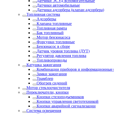
Датчики ЭСУД вспомогательные
Датчики автомобильные
Датчики адсорбера (клапан адсорбера)
Топливная система
Адсорберы
Клапана топливные
Топливная рампа
Бак топливный
Мотор бензонасоса
Форсунки топливные
Бензонасос в сборе
Датчик уровня топлива (ДУТ)
Регулятор давления топлива
Топливопроводы
Катушка зажигания
Комбинации приборов и информационные 
Замки зажигания
Трамблер
Обогрев сидений
Мотор стеклоочистителя
Переключатели, кнопки
Кнопки стелоподъемников
Кнопки управления светотехникой
Кнопки аварийной сигнализации
Система освещения