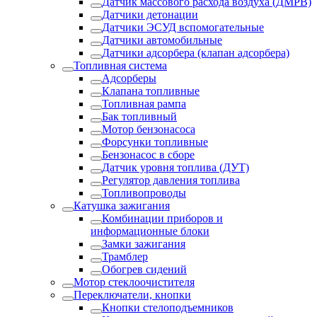
Датчик массового расхода воздуха (ДМРВ)
Датчики детонации
Датчики ЭСУД вспомогательные
Датчики автомобильные
Датчики адсорбера (клапан адсорбера)
Топливная система
Адсорберы
Клапана топливные
Топливная рампа
Бак топливный
Мотор бензонасоса
Форсунки топливные
Бензонасос в сборе
Датчик уровня топлива (ДУТ)
Регулятор давления топлива
Топливопроводы
Катушка зажигания
Комбинации приборов и
информационные блоки
Замки зажигания
Трамблер
Обогрев сидений
Мотор стеклоочистителя
Переключатели, кнопки
Кнопки стелоподъемников