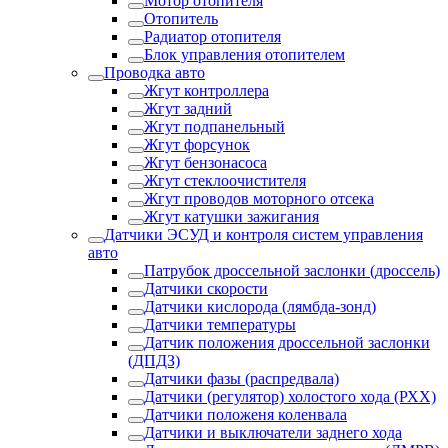
Мотор отопителя
Отопитель
Радиатор отопителя
Блок управления отопителем
Проводка авто
Жгут контроллера
Жгут задний
Жгут подпанельный
Жгут форсунок
Жгут бензонасоса
Жгут стеклоочистителя
Жгут проводов моторного отсека
Жгут катушки зажигания
Датчики ЭСУД и контроля систем управления
авто
Патрубок дроссельной заслонки (дроссель)
Датчики скорости
Датчики кислорода (лямбда-зонд)
Датчики температуры
Датчик положения дроссельной заслонки
(ДПДЗ)
Датчики фазы (распредвала)
Датчики (регулятор) холостого хода (РХХ)
Датчики положеня коленвала
Датчики и выключатели заднего хода