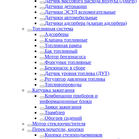
Датчик массового расхода воздуха (ДМРВ)
Датчики детонации
Датчики ЭСУД вспомогательные
Датчики автомобильные
Датчики адсорбера (клапан адсорбера)
Топливная система
Адсорберы
Клапана топливные
Топливная рампа
Бак топливный
Мотор бензонасоса
Форсунки топливные
Бензонасос в сборе
Датчик уровня топлива (ДУТ)
Регулятор давления топлива
Топливопроводы
Катушка зажигания
Комбинации приборов и
информационные блоки
Замки зажигания
Трамблер
Обогрев сидений
Мотор стеклоочистителя
Переключатели, кнопки
Кнопки стелоподъемников