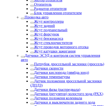
Мотор отопителя
Отопитель
Радиатор отопителя
Блок управления отопителем
Проводка авто
Жгут контроллера
Жгут задний
Жгут подпанельный
Жгут форсунок
Жгут бензонасоса
Жгут стеклоочистителя
Жгут проводов моторного отсека
Жгут катушки зажигания
Датчики ЭСУД и контроля систем управления
авто
Патрубок дроссельной заслонки (дроссель)
Датчики скорости
Датчики кислорода (лямбда-зонд)
Датчики температуры
Датчик положения дроссельной заслонки
(ДПДЗ)
Датчики фазы (распредвала)
Датчики (регулятор) холостого хода (РХХ)
Датчики положеня коленвала
Датчики и выключатели заднего хода