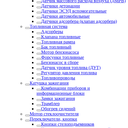
Датчик массового расхода воздуха (ДМРВ)
Датчики детонации
Датчики ЭСУД вспомогательные
Датчики автомобильные
Датчики адсорбера (клапан адсорбера)
Топливная система
Адсорберы
Клапана топливные
Топливная рампа
Бак топливный
Мотор бензонасоса
Форсунки топливные
Бензонасос в сборе
Датчик уровня топлива (ДУТ)
Регулятор давления топлива
Топливопроводы
Катушка зажигания
Комбинации приборов и
информационные блоки
Замки зажигания
Трамблер
Обогрев сидений
Мотор стеклоочистителя
Переключатели, кнопки
Кнопки стелоподъемников