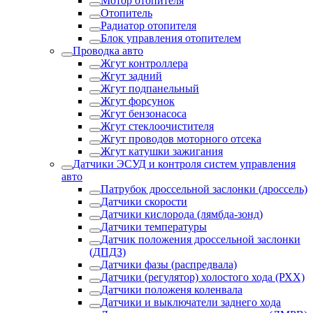
Мотор отопителя
Отопитель
Радиатор отопителя
Блок управления отопителем
Проводка авто
Жгут контроллера
Жгут задний
Жгут подпанельный
Жгут форсунок
Жгут бензонасоса
Жгут стеклоочистителя
Жгут проводов моторного отсека
Жгут катушки зажигания
Датчики ЭСУД и контроля систем управления
авто
Патрубок дроссельной заслонки (дроссель)
Датчики скорости
Датчики кислорода (лямбда-зонд)
Датчики температуры
Датчик положения дроссельной заслонки
(ДПДЗ)
Датчики фазы (распредвала)
Датчики (регулятор) холостого хода (РХХ)
Датчики положеня коленвала
Датчики и выключатели заднего хода