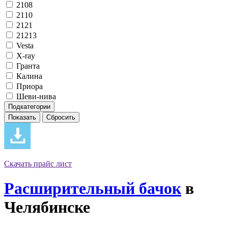
2108
2110
2121
21213
Vesta
X-ray
Гранта
Калина
Приора
Шеви-нива
Подкатегории
Скачать прайс лист
Расширительный бачок
в
Челябинске