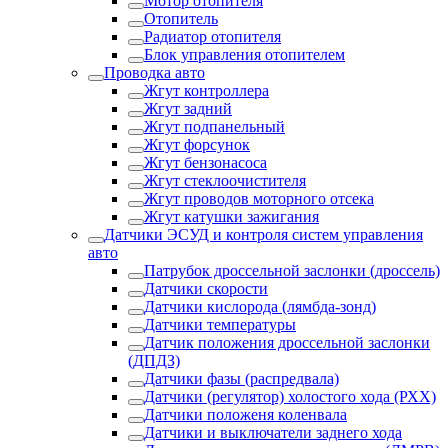
Мотор отопителя
Отопитель
Радиатор отопителя
Блок управления отопителем
Проводка авто
Жгут контроллера
Жгут задний
Жгут подпанельный
Жгут форсунок
Жгут бензонасоса
Жгут стеклоочистителя
Жгут проводов моторного отсека
Жгут катушки зажигания
Датчики ЭСУД и контроля систем управления
авто
Патрубок дроссельной заслонки (дроссель)
Датчики скорости
Датчики кислорода (лямбда-зонд)
Датчики температуры
Датчик положения дроссельной заслонки
(ДПДЗ)
Датчики фазы (распредвала)
Датчики (регулятор) холостого хода (РХХ)
Датчики положеня коленвала
Датчики и выключатели заднего хода