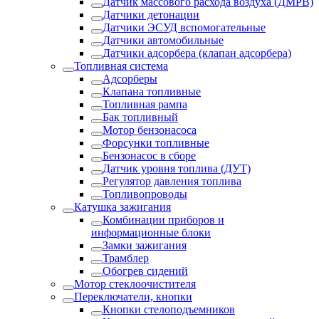
Датчик массового расхода воздуха (ДМРВ)
Датчики детонации
Датчики ЭСУД вспомогательные
Датчики автомобильные
Датчики адсорбера (клапан адсорбера)
Топливная система
Адсорберы
Клапана топливные
Топливная рампа
Бак топливный
Мотор бензонасоса
Форсунки топливные
Бензонасос в сборе
Датчик уровня топлива (ДУТ)
Регулятор давления топлива
Топливопроводы
Катушка зажигания
Комбинации приборов и
информационные блоки
Замки зажигания
Трамблер
Обогрев сидений
Мотор стеклоочистителя
Переключатели, кнопки
Кнопки стелоподъемников