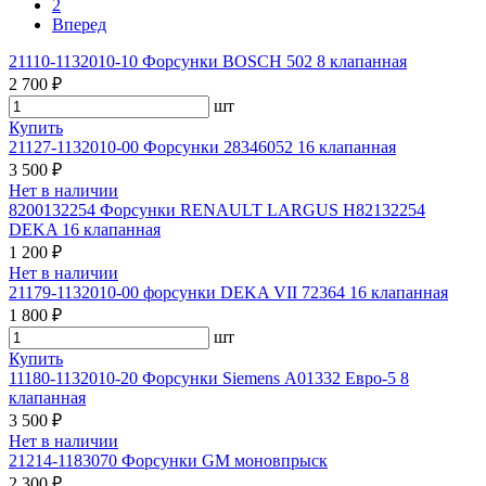
2
Вперед
21110-1132010-10 Форсунки BOSCH 502 8 клапанная
2 700 ₽
шт
Купить
21127-1132010-00 Форсунки 28346052 16 клапанная
3 500 ₽
Нет в наличии
8200132254 Форсунки RENAULT LARGUS Н82132254
DEKA 16 клапанная
1 200 ₽
Нет в наличии
21179-1132010-00 форсунки DEKA VII 72364 16 клапанная
1 800 ₽
шт
Купить
11180-1132010-20 Форсунки Siemens А01332 Евро-5 8
клапанная
3 500 ₽
Нет в наличии
21214-1183070 Форсунки GM моновпрыск
2 300 ₽