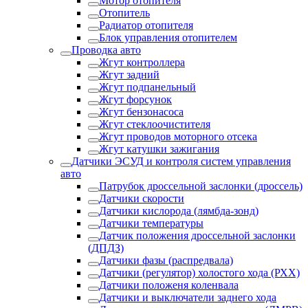
Мотор отопителя
Отопитель
Радиатор отопителя
Блок управления отопителем
Проводка авто
Жгут контроллера
Жгут задний
Жгут подпанельный
Жгут форсунок
Жгут бензонасоса
Жгут стеклоочистителя
Жгут проводов моторного отсека
Жгут катушки зажигания
Датчики ЭСУД и контроля систем управления
авто
Патрубок дроссельной заслонки (дроссель)
Датчики скорости
Датчики кислорода (лямбда-зонд)
Датчики температуры
Датчик положения дроссельной заслонки
(ДПДЗ)
Датчики фазы (распредвала)
Датчики (регулятор) холостого хода (РХХ)
Датчики положеня коленвала
Датчики и выключатели заднего хода