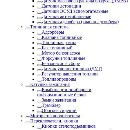
Датчик массового расхода воздуха (ДМРВ)
Датчики детонации
Датчики ЭСУД вспомогательные
Датчики автомобильные
Датчики адсорбера (клапан адсорбера)
Топливная система
Адсорберы
Клапана топливные
Топливная рампа
Бак топливный
Мотор бензонасоса
Форсунки топливные
Бензонасос в сборе
Датчик уровня топлива (ДУТ)
Регулятор давления топлива
Топливопроводы
Катушка зажигания
Комбинации приборов и
информационные блоки
Замки зажигания
Трамблер
Обогрев сидений
Мотор стеклоочистителя
Переключатели, кнопки
Кнопки стелоподъемников