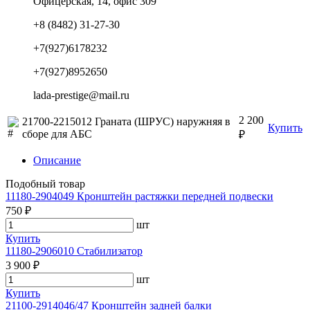
Офицерская, 14, офис 309
+8 (8482) 31-27-30
+7(927)6178232
+7(927)8952650
lada-prestige@mail.ru
2 200
21700-2215012 Граната (ШРУС) наружняя в
Купить
сборе для АБС
₽
Описание
Подобный товар
11180-2904049 Кронштейн растяжки передней подвески
750 ₽
шт
Купить
11180-2906010 Стабилизатор
3 900 ₽
шт
Купить
21100-2914046/47 Кронштейн задней балки