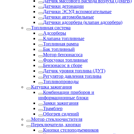
Датчик массового расхода воздуха (ДМРВ)
Датчики детонации
Датчики ЭСУД вспомогательные
Датчики автомобильные
Датчики адсорбера (клапан адсорбера)
Топливная система
Адсорберы
Клапана топливные
Топливная рампа
Бак топливный
Мотор бензонасоса
Форсунки топливные
Бензонасос в сборе
Датчик уровня топлива (ДУТ)
Регулятор давления топлива
Топливопроводы
Катушка зажигания
Комбинации приборов и
информационные блоки
Замки зажигания
Трамблер
Обогрев сидений
Мотор стеклоочистителя
Переключатели, кнопки
Кнопки стелоподъемников