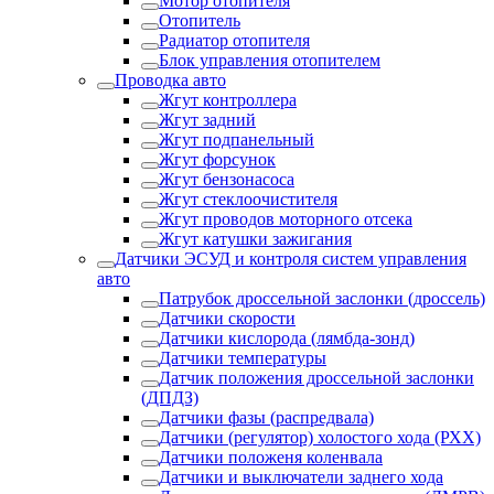
Мотор отопителя
Отопитель
Радиатор отопителя
Блок управления отопителем
Проводка авто
Жгут контроллера
Жгут задний
Жгут подпанельный
Жгут форсунок
Жгут бензонасоса
Жгут стеклоочистителя
Жгут проводов моторного отсека
Жгут катушки зажигания
Датчики ЭСУД и контроля систем управления
авто
Патрубок дроссельной заслонки (дроссель)
Датчики скорости
Датчики кислорода (лямбда-зонд)
Датчики температуры
Датчик положения дроссельной заслонки
(ДПДЗ)
Датчики фазы (распредвала)
Датчики (регулятор) холостого хода (РХХ)
Датчики положеня коленвала
Датчики и выключатели заднего хода