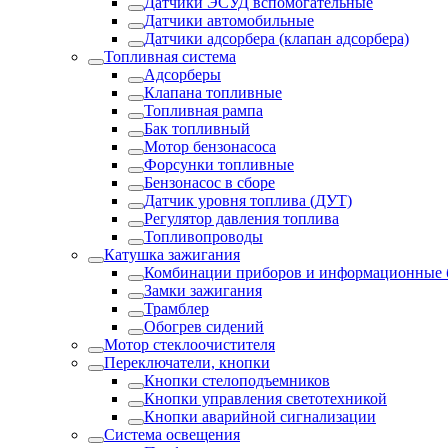
Датчики ЭСУД вспомогательные
Датчики автомобильные
Датчики адсорбера (клапан адсорбера)
Топливная система
Адсорберы
Клапана топливные
Топливная рампа
Бак топливный
Мотор бензонасоса
Форсунки топливные
Бензонасос в сборе
Датчик уровня топлива (ДУТ)
Регулятор давления топлива
Топливопроводы
Катушка зажигания
Комбинации приборов и информационные 
Замки зажигания
Трамблер
Обогрев сидений
Мотор стеклоочистителя
Переключатели, кнопки
Кнопки стелоподъемников
Кнопки управления светотехникой
Кнопки аварийной сигнализации
Система освещения