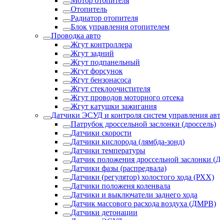
Мотор отопителя
Отопитель
Радиатор отопителя
Блок управления отопителем
Проводка авто
Жгут контроллера
Жгут задний
Жгут подпанельный
Жгут форсунок
Жгут бензонасоса
Жгут стеклоочистителя
Жгут проводов моторного отсека
Жгут катушки зажигания
Датчики ЭСУД и контроля систем управления ав
Патрубок дроссельной заслонки (дроссель)
Датчики скорости
Датчики кислорода (лямбда-зонд)
Датчики температуры
Датчик положения дроссельной заслонки (
Датчики фазы (распредвала)
Датчики (регулятор) холостого хода (РХХ)
Датчики положеня коленвала
Датчики и выключатели заднего хода
Датчик массового расхода воздуха (ДМРВ)
Датчики детонации