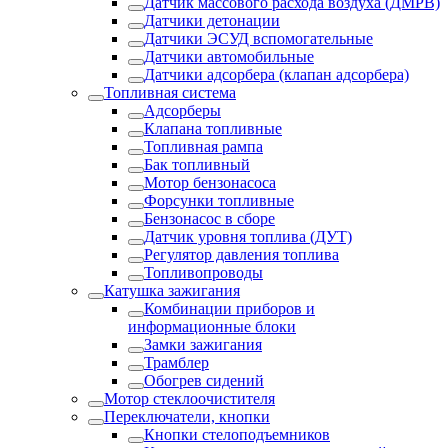
Датчик массового расхода воздуха (ДМРВ)
Датчики детонации
Датчики ЭСУД вспомогательные
Датчики автомобильные
Датчики адсорбера (клапан адсорбера)
Топливная система
Адсорберы
Клапана топливные
Топливная рампа
Бак топливный
Мотор бензонасоса
Форсунки топливные
Бензонасос в сборе
Датчик уровня топлива (ДУТ)
Регулятор давления топлива
Топливопроводы
Катушка зажигания
Комбинации приборов и
информационные блоки
Замки зажигания
Трамблер
Обогрев сидений
Мотор стеклоочистителя
Переключатели, кнопки
Кнопки стелоподъемников