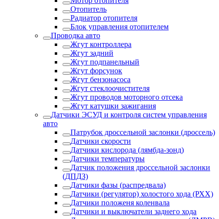
Мотор отопителя
Отопитель
Радиатор отопителя
Блок управления отопителем
Проводка авто
Жгут контроллера
Жгут задний
Жгут подпанельный
Жгут форсунок
Жгут бензонасоса
Жгут стеклоочистителя
Жгут проводов моторного отсека
Жгут катушки зажигания
Датчики ЭСУД и контроля систем управления
авто
Патрубок дроссельной заслонки (дроссель)
Датчики скорости
Датчики кислорода (лямбда-зонд)
Датчики температуры
Датчик положения дроссельной заслонки
(ДПДЗ)
Датчики фазы (распредвала)
Датчики (регулятор) холостого хода (РХХ)
Датчики положеня коленвала
Датчики и выключатели заднего хода