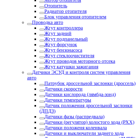
Мотор отопителя
Отопитель
Радиатор отопителя
Блок управления отопителем
Проводка авто
Жгут контроллера
Жгут задний
Жгут подпанельный
Жгут форсунок
Жгут бензонасоса
Жгут стеклоочистителя
Жгут проводов моторного отсека
Жгут катушки зажигания
Датчики ЭСУД и контроля систем управления
авто
Патрубок дроссельной заслонки (дроссель)
Датчики скорости
Датчики кислорода (лямбда-зонд)
Датчики температуры
Датчик положения дроссельной заслонки
(ДПДЗ)
Датчики фазы (распредвала)
Датчики (регулятор) холостого хода (РХХ)
Датчики положеня коленвала
Датчики и выключатели заднего хода