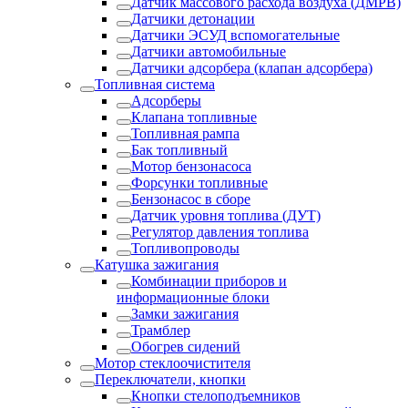
Датчик массового расхода воздуха (ДМРВ)
Датчики детонации
Датчики ЭСУД вспомогательные
Датчики автомобильные
Датчики адсорбера (клапан адсорбера)
Топливная система
Адсорберы
Клапана топливные
Топливная рампа
Бак топливный
Мотор бензонасоса
Форсунки топливные
Бензонасос в сборе
Датчик уровня топлива (ДУТ)
Регулятор давления топлива
Топливопроводы
Катушка зажигания
Комбинации приборов и
информационные блоки
Замки зажигания
Трамблер
Обогрев сидений
Мотор стеклоочистителя
Переключатели, кнопки
Кнопки стелоподъемников