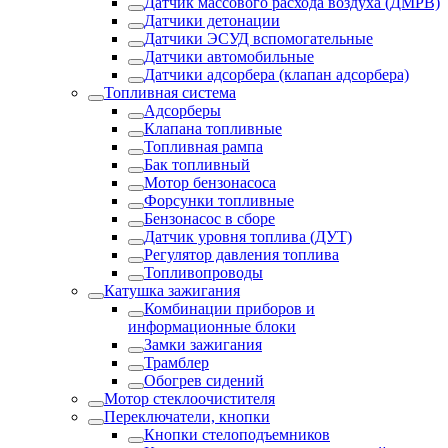
Датчик массового расхода воздуха (ДМРВ)
Датчики детонации
Датчики ЭСУД вспомогательные
Датчики автомобильные
Датчики адсорбера (клапан адсорбера)
Топливная система
Адсорберы
Клапана топливные
Топливная рампа
Бак топливный
Мотор бензонасоса
Форсунки топливные
Бензонасос в сборе
Датчик уровня топлива (ДУТ)
Регулятор давления топлива
Топливопроводы
Катушка зажигания
Комбинации приборов и
информационные блоки
Замки зажигания
Трамблер
Обогрев сидений
Мотор стеклоочистителя
Переключатели, кнопки
Кнопки стелоподъемников