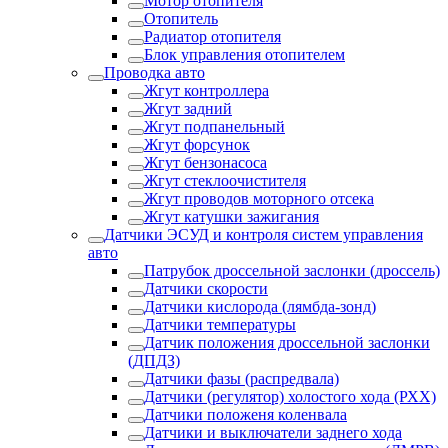
Мотор отопителя
Отопитель
Радиатор отопителя
Блок управления отопителем
Проводка авто
Жгут контроллера
Жгут задний
Жгут подпанельный
Жгут форсунок
Жгут бензонасоса
Жгут стеклоочистителя
Жгут проводов моторного отсека
Жгут катушки зажигания
Датчики ЭСУД и контроля систем управления
авто
Патрубок дроссельной заслонки (дроссель)
Датчики скорости
Датчики кислорода (лямбда-зонд)
Датчики температуры
Датчик положения дроссельной заслонки
(ДПДЗ)
Датчики фазы (распредвала)
Датчики (регулятор) холостого хода (РХХ)
Датчики положеня коленвала
Датчики и выключатели заднего хода