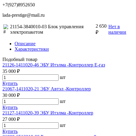
+7(927)8952650
lada-prestige@mail.ru
2 650
21154-3840010-03 Блок управления
Нет в
электропакетом
наличии
₽
Описание
Характеристики
Подобный товар
21126-1411020-46 ЭБУ Итэлма -Контроллер Е-газ
35 000 ₽
шт
Купить
21067-1411020-21 ЭБУ Автэл -Контроллер
30 000 ₽
шт
Купить
21127-1411020-39 ЭБУ Итэлма -Контроллер
27 000 ₽
шт
Купить